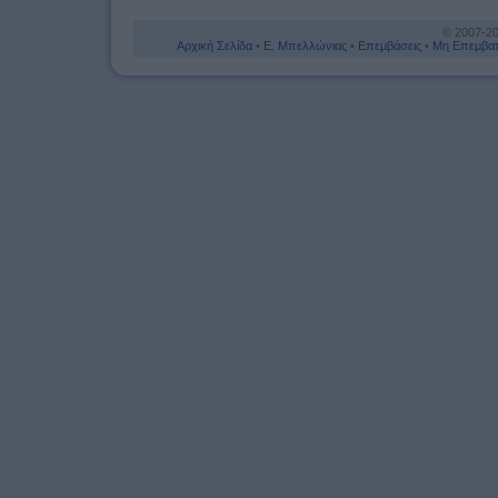
© 2007-2
Αρχική Σελίδα
•
Ε. Μπελλώνιας
•
Επεμβάσεις
•
Μη Επεμβατ