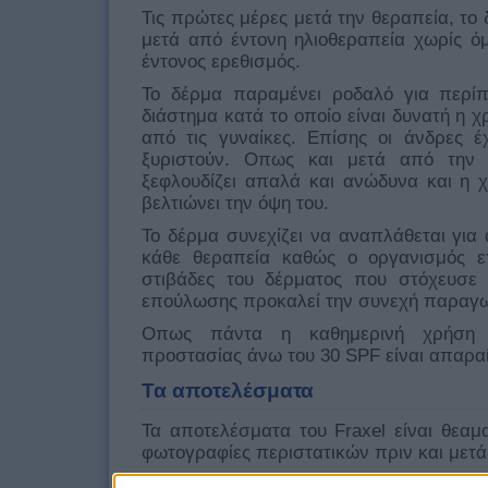
Τις πρώτες μέρες μετά την θεραπεία, το
μετά από έντονη ηλιοθεραπεία χωρίς ό
έντονος ερεθισμός.
Το δέρμα παραμένει ροδαλό για περί
διάστημα κατά το οποίο είναι δυνατή η 
από τις γυναίκες. Επίσης οι άνδρες έ
ξυριστούν. Οπως και μετά από την 
ξεφλουδίζει απαλά και ανώδυνα και η 
βελτιώνει την όψη του.
Το δέρμα συνεχίζει να αναπλάθεται για 
κάθε θεραπεία καθώς ο οργανισμός ε
στιβάδες του δέρματος που στόχευσε τ
επούλωσης προκαλεί την συνεχή παραγ
Οπως πάντα η καθημερινή χρήση α
προστασίας άνω του 30 SPF είναι απαραί
Τα αποτελέσματα
Τα αποτελέσματα του Fraxel είναι θεαμα
φωτογραφίες περιστατικών πριν και μετά 
Περιστατικά