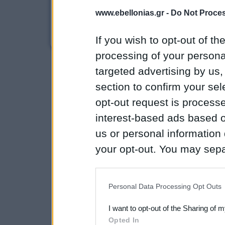
www.ebellonias.gr -
Do Not Proces
© 2007-2
Αρχική Σελίδα
•
Ε. Μπελλώνιας
•
Επεμβάσεις
•
Μη Επεμβατ
If you wish to opt-out of the
processing of your personal
targeted advertising by us
section to confirm your sel
opt-out request is proces
interest-based ads based o
us or personal information d
your opt-out. You may separ
disclosure of your personal
IAB’s list of downstream pa
Personal Data Processing Opt Outs
also be disclosed by us to 
I want to opt-out of the Sharing of 
Downstream Participants
th
Opted In