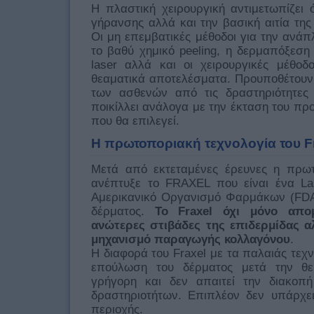
Η πλαστική χειρουργική αντιμετωπίζει 
γήρανσης αλλά και την βασική αιτία της
Οι μη επεμβατικές μέθοδοι για την ανά
τo βαθύ χημικό peeling, η δερμαπόξεση
laser αλλά και οι χειρουργικές μέθοδο
θεαματικά αποτελέσματα. Προυποθέτουν
των ασθενών από τις δραστηριότητες
ποικίλλει ανάλογα με την έκταση του πρ
που θα επιλεγεί.
Η πρωτοποριακή τεχνολογία του F
Μετά από εκτεταμένες έρευνες η πρωτο
ανέπτυξε το FRAXEL που είναι ένα La
Αμερικανικό Οργανισμό Φαρμάκων (FDA
δέρματος.
Το Fraxel όχι μόνο απομ
ανώτερες στιβάδες της επιδερμίδας αλ
μηχανισμό παραγωγής κολλαγόνου
.
Η διαφορά του Fraxel με τα παλαιάς τεχνο
επούλωση του δέρματος μετά την θερ
γρήγορη και δεν απαιτεί την διακοπ
δραστηριοτήτων. Επιπλέον δεν υπάρχει
περιοχής.