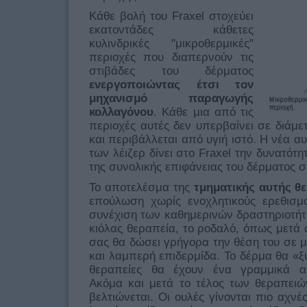
Κάθε βολή του Fraxel στοχεύει
εκατοντάδες κάθετες
κυλινδρικές "μικροθερμικές"
περιοχές που διαπερνούν τις
στιβάδες του δέρματος
ενεργοποιώντας έτσι τον
μηχανισμό παραγωγής
κολλαγόνου
. Κάθε μια από τις
περιοχές αυτές δεν υπερβαίνει σε διάμε
και περιβάλλεται από υγιή ιστό. Η νέα α
των λέιζερ δίνει στο Fraxel την δυνατότ
της συνολικής επιφάνειας του δέρματος σ
Το αποτελέσμα της
τμηματικής αυτής θ
επούλωση χωρίς ενοχλητικούς ερεθισμ
συνέχιση των καθημερινών δραστηριοτή
κιόλας θεραπεία, το ροδαλό, όπως μετά 
σας θα δώσει γρήγορα την θέση του σε μ
και λαμπερή επιδερμίδα. Το δέρμα θα «ξ
θεραπείες θα έχουν ένα γραμμικά α
Ακόμα και μετά το τέλος των θεραπειώ
βελτιώνεται. Οι ουλές γίνονται πιο αχνές